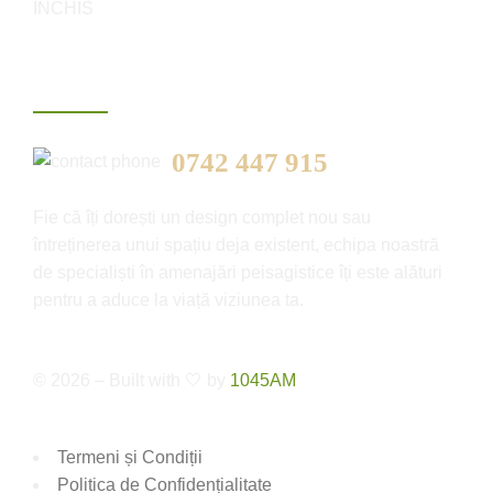
ÎNCHIS
Consultanță gratuită
0742 447 915
Fie că îți dorești un design complet nou sau
întreținerea unui spațiu deja existent, echipa noastră
de specialiști în amenajări peisagistice îți este alături
pentru a aduce la viață viziunea ta.
© 2026 – Built with 🤍 by
1045AM
Termeni și Condiții
Politica de Confidențialitate