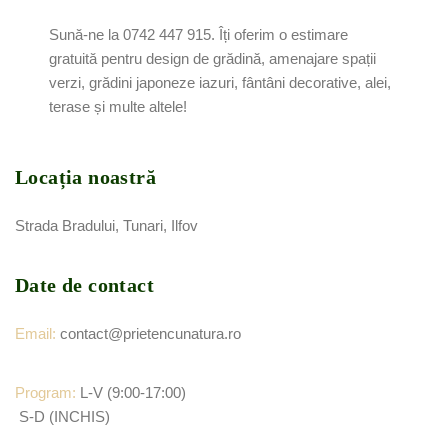
Sună-ne la 0742 447 915. Îți oferim o estimare
gratuită pentru design de grădină, amenajare spații
verzi,
grădini
japoneze iazuri, fântâni decorative, alei,
terase și multe altele!
Locația noastră
S
trada Bradului, Tunari, Ilfov
Date de contact
Email:
contact@prietencunatura.ro
Program:
L-V (9:00-17:00)
S-D (INCHIS)