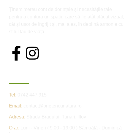
Ținem mereu cont de dorințele și necesitățile tale
pentru a contura un spațiu care să fie atât plăcut vizual,
cât și ușor de îngrijit și, mai ales, în deplină armonie cu
stilul tău de viață.
Contact
Tel:
0742 447 915
Email:
contact@prietencunatura.ro
Adresa:
Strada Bradului, Tunari, Ilfov
Orar:
Luni - Vineri ( 9:00 - 19:00 ) Sâmbătă - Duminică