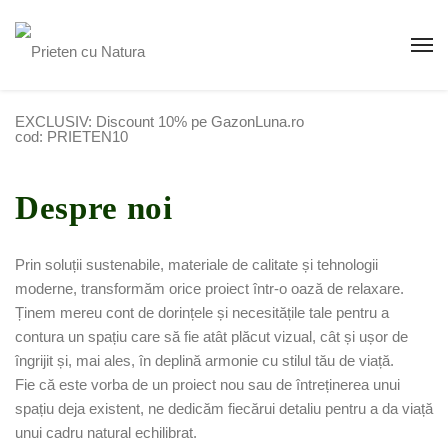
EXCLUSIV: Discount 10% pe GazonLuna.ro
cod: PRIETEN10
Despre noi
Prin soluții sustenabile, materiale de calitate și tehnologii
moderne, transformăm orice proiect într-o oază de relaxare.
Ținem mereu cont de dorințele și necesitățile tale pentru a
contura un spațiu care să fie atât plăcut vizual, cât și ușor de
îngrijit și, mai ales, în deplină armonie cu stilul tău de viață.
Fie că este vorba de un proiect nou sau de întreținerea unui
spațiu deja existent, ne dedicăm fiecărui detaliu pentru a da viață
unui cadru natural echilibrat.